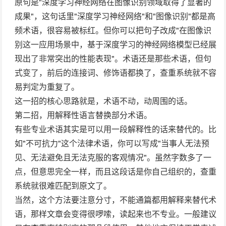
原句是"深度学习神经网络在图像识别领域取得了显著的
成果"，这句话里"深度学习神经网络"和"图像识别"都是高
频术语，很容易被标红。但你可以把句子改成"在图像识
别这一应用场景中，基于深度学习的神经网络模型已经展
现出了非常突出的性能表现"。术语还是那些术语，但句
式变了，前后的连接词、修饰语都换了，查重系统就不容
易判定为重复了。
这一招的核心思路就是，术语不动，动周围的话。
第二招，用解释性语言替换部分术语。
有些专业术语其实是可以用一段解释性的话来替代的。比
如"不可抗力"这个法律术语，你可以写成"当事人无法预
见、无法避免且无法克服的客观情况"。虽然字数多了一
点，但意思完全一样，而且这段话是你自己组织的，查重
系统就很难匹配到原文了。
当然，这个方法要注意分寸，不能通篇都用解释来替代术
语，那样文章会变得很啰嗦，读起来也不专业。一般建议