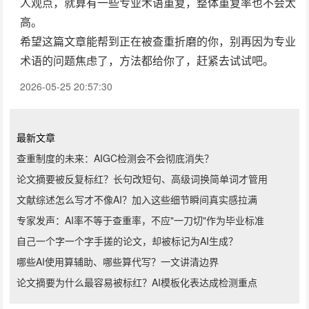
人观点，就算有一些专业术语重复，整体重复率也不会太
高。
希望这篇文章能帮到正在被查重折磨的你，别再因为专业
术语的问题焦虑了，方法都给你了，赶紧去试试吧。
2026-05-25 20:57:30
最新文章
查重制度的未来：AIGC检测会不会彻底消失？
论文摘要被反复标红？长句改短句、高级词换简单词才管用
文献综述怎么写才不像AI？加入这些细节瞬间真实感拉满
专家发声：AI率不等于查重率，不应"一刀切"作为毕业标准
自己一个字一个字手搓的论文，却被标记为AI生成？
哪些AI使用算辅助、哪些算代写？一文讲清边界
论文摘要为什么最容易被标红？AI模板化表达成检测重点