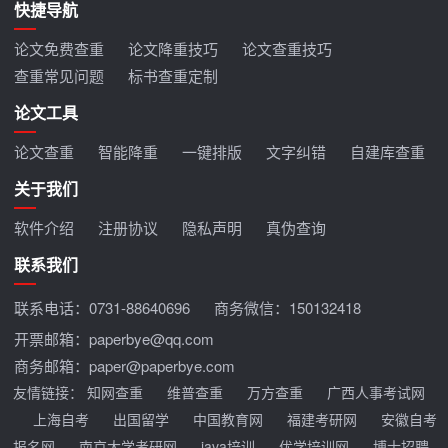
快捷导航
论文免费查重
论文降重技巧
论文查重技巧
查重常见问题
标书查重定制
论文工具
论文查重
智能降重
一键排版
文字纠错
自建库查重
关于我们
软件介绍
注册协议
隐私声明
真伪查询
联系我们
联系电话：
0731-88640696
商务微信：150132418
开票邮箱：paperbye@qq.com
商务邮箱：paper@paperbye.com
友情链接：
知网查重
维普查重
万方查重
广西人事考试网
上海自考
出国留学
中国教育网
福建考研网
安徽自考
报名网
南京大学考研网
java培训
优学培训网
博士招聘