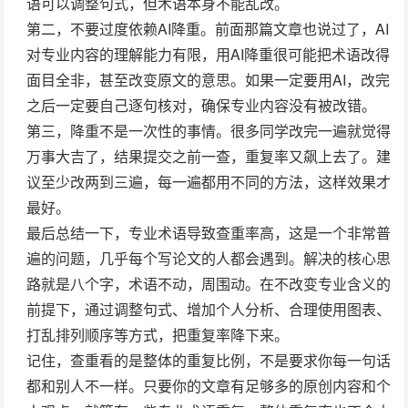
语可以调整句式，但术语本身不能乱改。
第二，不要过度依赖AI降重。前面那篇文章也说过了，AI
对专业内容的理解能力有限，用AI降重很可能把术语改得
面目全非，甚至改变原文的意思。如果一定要用AI，改完
之后一定要自己逐句核对，确保专业内容没有被改错。
第三，降重不是一次性的事情。很多同学改完一遍就觉得
万事大吉了，结果提交之前一查，重复率又飙上去了。建
议至少改两到三遍，每一遍都用不同的方法，这样效果才
最好。
最后总结一下，专业术语导致查重率高，这是一个非常普
遍的问题，几乎每个写论文的人都会遇到。解决的核心思
路就是八个字，术语不动，周围动。在不改变专业含义的
前提下，通过调整句式、增加个人分析、合理使用图表、
打乱排列顺序等方式，把重复率降下来。
记住，查重看的是整体的重复比例，不是要求你每一句话
都和别人不一样。只要你的文章有足够多的原创内容和个