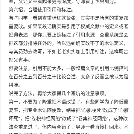
率，又让文章看起来更有深度，导师看了也会加分。
第六招，合理使用引用和标注。
有些同学一看到查重标红就紧张，其实不是所有的重复都
需要改。如果某段话确实是引用了权威文献中的定义或者
经典表述，那你只要正确标注了引用来源，查重系统是会
把这部分排除在外的。所以遇到确实改不了的术语定义，
与其费劲去改写，不如老老实实加上引用标注，这样既合
规又省事。
但要注意，引用不能太多，一般整篇文章的引用比例控制
在百分之五到百分之十比较合适，太多了反而会被认为是
拼凑。
说完了方法，再给大家提几个避坑的注意事项。
第一，不要为了降重把术语改错了。有些同学为了降低重
复率，把专业术语随便改，结果把"心肌梗死"改成了"心脏
坏死"，把"卷积神经网络"改成了"卷集神经网络"，这种改
法查重是过了，但内容全错了，导师一看直接打回来。术