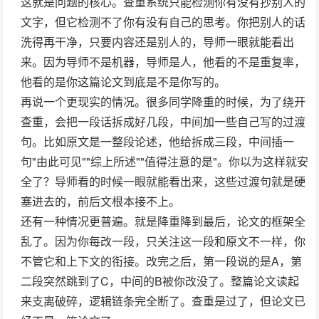
这就是问题的核心。查重系统只能检测你有没有抄别人的
文字，但它检测不了你有没有自己的思考。你把别人的话
洗得再干净，只要内容还是别人的，导师一眼就能看出
来。因为导师不是机器，导师是人，他看的不是重复率，
他看的是你这篇论文到底是不是你写的。
再说一个更现实的情况。很多同学降重的时候，为了绕开
查重，会把一段话拆成好几段，中间加一些自己写的过渡
句。比如原文是一整段论述，他给拆成三段，中间插一
句"由此可见""综上所述""值得注意的是"。你以为这样就安
全了？导师看的时候一眼就能看出来，这些过渡句就是硬
塞进去的，前后文根本接不上。
还有一种情况更普遍。就是降重降到最后，论文的框架全
乱了。因为你每改一段，只关注这一段和原文不一样，你
不管它和上下文的衔接。改完之后，第一段说的是A，第
二段突然跳到了C，中间的B被你改没了。整篇论文读起
来支离破碎，逻辑链条完全断了。查重是过了，但论文已