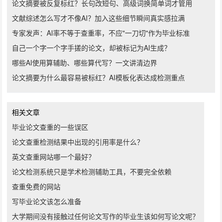
论文摘要被反复标红？长句改短句、高级词换简单词才管用
文献综述怎么写才不像AI？加入这些细节瞬间真实感拉满
专家发声：AI率不等于查重率，不应"一刀切"作为毕业标准
自己一个字一个字手搓的论文，却被标记为AI生成？
哪些AI使用算辅助、哪些算代写？一文讲清边界
论文摘要为什么最容易被标红？AI模板化表达成检测重点
相关文章
毕业论文查重的一些误区
论文查重检测结果中出现的引用率是什么？
英文查重网站哪一个最好？
论文检测系统只是学术检测辅助工具，不要完全依赖
查重免费的网站
写毕业论文该怎么准备
大学期间没有接触过任何论文写作的毕业生该如何写论文呢？