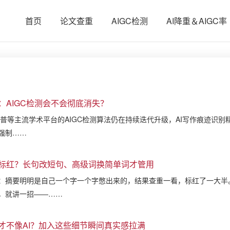
首页
论文查重
AIGC检测
AI降重＆AIGC率
：AIGC检测会不会彻底消失？
维普等主流学术平台的AIGC检测算法仍在持续迭代升级，AI写作痕迹识别
强制……
标红？长句改短句、高级词换简单词才管用
：摘要明明是自己一个字一个字憋出来的，结果查重一看，标红了一大半。
，就讲一招——……
才不像AI？加入这些细节瞬间真实感拉满