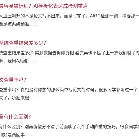
最容易被标红？AI模板化表达成检测重点
人血压飙升的不是论文写不出来，而是写完了，AIGC检测一跑，摘要那
像是被系统精准……
系统查重结果差多少？
统查重结果差多少 实测数据告诉你真相 看完再也不慌了上一篇我们聊了
题：我用A系统……
文查重率吗？
查重率吗？真相没有你想的那么简单写论文的时候，很多同学都听过一个"
来了。听起来很……
降重有什么区别？
重有什么区别？别再傻傻分不清了前面聊了六个手动降重的技巧，很多同学看
和好是两回事……