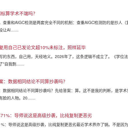
C超标算学术不端吗？
。查重和AIGC检测是两套完全不同的机制：查重AIGC检测防的是抄人
没让AI……
复用自己已发论文超10%未标注，照样延毕
写的东西，自己用，天经地义。2026年了，这条逻辑不成立了。《学位法
了"自我剽……
案：数据相同结论不同算抄袭吗？
：数据相同结论不同算抄袭吗？先给答案：算。这不是我的判断，是学术
有脸的人物。20……
I率71%：导师说这是高级抄袭，比纯复制更恶劣
率71%：导师说这是高级抄袭，比纯复制更恶劣最近学术界炸了锅。不是