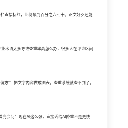
一栏直接标红，比例飙到百分之六七十。正文好歹还能
专业术语太多导致查重率高怎么办，很多人在评论区问
偏方"：把文字内容做成图表，查重系统就查不到了，
完会问：现在AI这么强，直接丢给AI降重不是更快