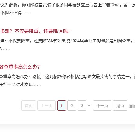
论文？醒醒，你可能被自己骗了很多同学看到查重报告上写着"0%"，第
，不但不值得……
有多难？不仅要降重，还要降“AI味”
多难？不仅要降重，还要降"AI味"如果说2024届毕业生的噩梦是知网查重
A……
致查重率高怎么办？
查重率高怎么办？别慌，这几招帮你轻松搞定写论文最头疼的事情之一，
仔细一比对才发现……
...
首页
上一页
1
2
3
下一页
尾页
当