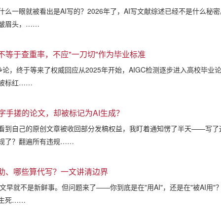
什么一眼就被看出是AI写的？2026年了，AI写文献综述已经不是什么秘
皱眉头，……
率不等于查重率，不应"一刀切"作为毕业标准
的争论，终于等来了权威回应从2025年开始，AIGC检测逐步进入高校
被标红……
字手搓的论文，却被标记为AI生成？
看到自己的原创文章被收回部分发稿权益，我盯着通知愣了半天——写了
规了？翻遍所有违规……
辅助、哪些算代写？一文讲清边界
写论文早就不是新鲜事。但问题来了——你到底是在"用AI"，还是在"被AI
生死……