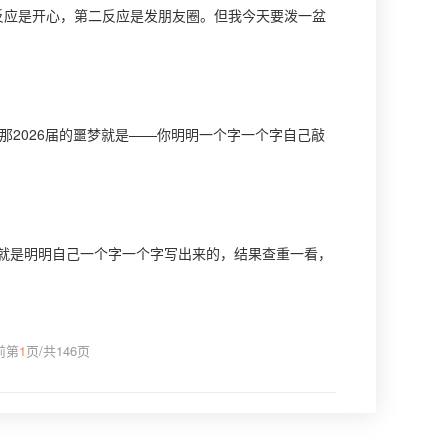
一反应是开心，第二反应是发朋友圈。但我今天要泼一盆
，那2026届的噩梦就是——你明明一个字一个字自己敲
就是明明自己一个字一个字写出来的，结果查重一看，
前第
1
页
/
共
146
页