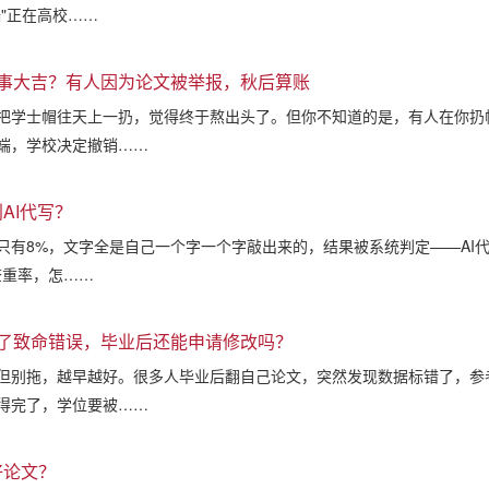
"正在高校……
事大吉？有人因为论文被举报，秋后算账
把学士帽往天上一扔，觉得终于熬出头了。但你不知道的是，有人在你扔
端，学校决定撤销……
AI代写？
只有8%，文字全是自己一个字一个字敲出来的，结果被系统判定——AI代
查重率，怎……
了致命错误，毕业后还能申请修改吗？
但别拖，越早越好。很多人毕业后翻自己论文，突然发现数据标错了，参
得完了，学位要被……
好论文？