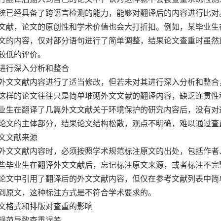
统已经具备了跨语言检测的能力，能够对翻译后的内容进行比对
文献，论文的原创性和学术价值也会大打折扣。例如，某毕业生
文的内容，仅对部分语句进行了简单调整，结果论文查重时虽然
较低的评价。
进行深入分析和整合
外文文献内容进行了适当修改，但若未对其进行深入分析和整合
这样的论文往往只是简单堆砌外文文献的翻译内容，缺乏连贯性
业生在翻译了几篇外文文献关于环境保护的研究内容后，没有对
论文的主体部分，结果论文结构松散，观点不明确，难以通过查
文文献来源
外文文献内容时，必须按照学术规范标注原文的出处，包括作者
些毕业生在翻译外文文献后，忘记标注原文来源，或者标注不完
论文中引用了翻译后的外文文献内容，但仅在参考文献列表中简
到原文，这种标注方式是不符合学术要求的。
文格式和排版对查重的影响
规范导致查重误差