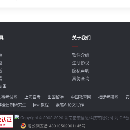
具
关于我们
重
软件介绍
重
注册协议
版
隐私声明
错
真伪查询
查重
人事考试网
上海自考
出国留学
中国教育网
福建考研网
安
非全日制研究生
java教程
素笔AI论文写作
Copyright © 2002-2020 湖南猎袭信息科技有限公司
湘ICP备1
湘公网安备 43010502001145号