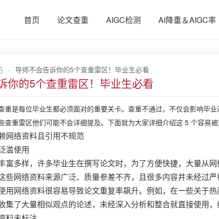
首页
论文查重
AIGC检测
AI降重＆AIGC率
巧
-
导师不会告诉你的5个查重雷区！毕业生必看
诉你的5个查重雷区！毕业生必看
查重是每位毕业生都必须面对的重要关卡。查重不通过，不仅会影响毕业
些查重雷区他们可能不会详细提及。下面就为大家详细介绍这 5 个容易
赖网络资料且引用不规范
泛滥使用
丰富多样，许多毕业生在撰写论文时，为了方便快捷，大量从网
这些网络资料来源广泛、质量参差不齐，且很多内容并未经过严
使用网络资料很容易导致论文重复率飙升。例如，在一些关于热
收集了大量相似观点的论述，未经深入分析和整合就直接使用，
资料未标注