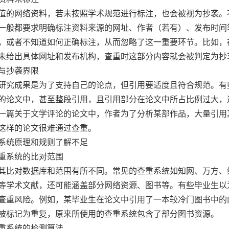
值的网络资料，若未按照学术规范进行标注，也会被视为抄袭。
一般都要求明确标注资料来源的网址、作者（若有）、发布时间
，或者不知道如何正确标注，从而忽略了这一重要环节。比如，
未给出具体网址和发布机构，查重时这部分内容就会被判定为抄
与抄袭界限
研究成果是为了支持自己的论点，但引用要适度且符合规范。有
的论文中，甚至整段引用，且引用部分在论文中所占比例过大，
一篇关于文学评论的论文中，作者为了分析某部作品，大量引用
这样的论文很难通过查重。
系统原理和规则了解不足
重系统的比对范围
其比对数据库和范围有所不同。常见的查重系统如知网、万方、
等学术文献，还可能涵盖部分网络资源、图书等。有些毕业生以
查重风险。例如，某毕业生在论文中引用了一本较冷门图书中的
被标记为重复，原来所使用的查重系统包含了部分图书资源。
重系统的检测算法