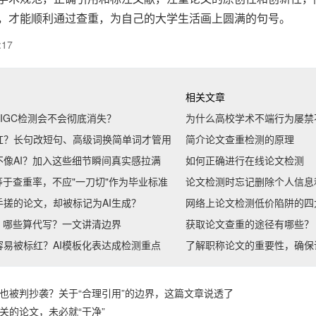
，才能顺利通过查重，为自己的大学生活画上圆满的句号。
:17
相关文章
IGC检测会不会彻底消失？
为什么高校学术不端行为屡禁
红？长句改短句、高级词换简单词才管用
简介论文查重检测的原理
像AI？加入这些细节瞬间真实感拉满
如何正确进行在线论文检测
等于查重率，不应"一刀切"作为毕业标准
论文检测时忘记删除个人信息
搓的论文，却被标记为AI生成？
网络上论文检测低价陷阱的四
、哪些算代写？一文讲清边界
获取论文查重的途径有哪些？
易被标红？AI模板化表达成检测重点
了解职称论文的重要性，确保
也被判抄袭？关于“合理引用”的边界，这篇文章说透了
关的论文，未必就“干净”