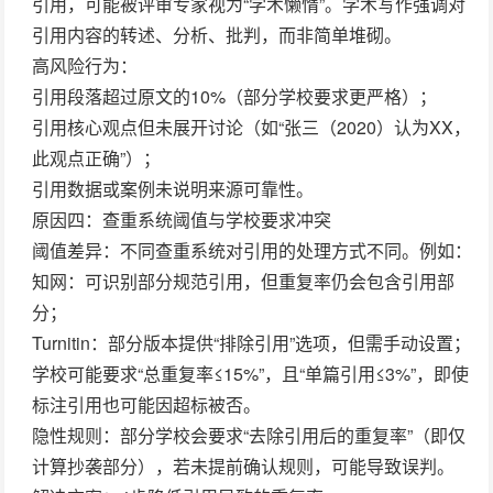
引用
，可能被评审专家视为“学术懒惰”。学术写作强调对
引用内容的
转述、分析、批判
，而非简单堆砌。
高风险行为
：
引用段落超过原文的10%（部分学校要求更严格）；
引用核心观点但未展开讨论（如“张三（2020）认为XX，
此观点正确”）；
引用数据或案例未说明来源可靠性。
原因四：查重系统阈值与学校要求冲突
阈值差异
：不同查重系统对引用的处理方式不同。例如：
知网：可识别部分规范引用，但重复率仍会包含引用部
分；
Turnitin：部分版本提供“排除引用”选项，但需手动设置；
学校可能要求“总重复率≤15%”，且“单篇引用≤3%”，即使
标注引用也可能因超标被否。
隐性规则
：部分学校会要求“去除引用后的重复率”（即仅
计算抄袭部分），若未提前确认规则，可能导致误判。