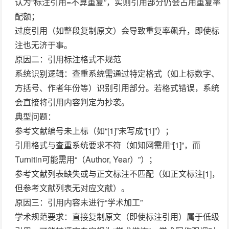
认为“标注引用=不算重复”，实则引用部分仍会占用重复率
配额；
过度引用（如整段复制原文）会导致重复率飙升，即使标
注也无济于事。
原因二：引用标注格式不规范
系统识别逻辑
：查重系统需通过
特定格式
（如上标数字、
方括号、作者年份等）识别引用部分。若格式错误，系统
会直接将引用内容判定为抄袭。
典型问题
：
参考文献编号未上标（如“[1]”未写成“[1]”）；
引用格式与查重系统要求不符（如知网需用“[1]”，而
Turnitin可能需用“（Author, Year）”）；
参考文献列表缺失或与正文标注不匹配（如正文标注[1]，
但参考文献列表无对应文献）。
原因三：引用内容未进行“学术加工”
学术规范要求
：直接复制原文（即使标注引用）属于
低级