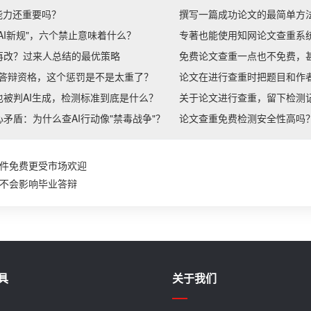
能力还重要吗？
撰写一篇成功论文的最简单方
AI新规"，六个禁止意味着什么？
专著也能使用知网论文查重系
再改？过来人总结的最优策略
免费论文查重一点也不免费，
消答辩资格，这个惩罚是不是太重了？
论文在进行查重时把题目和作
被判AI生成，检测标准到底是什么？
关于论文进行查重，留下检测
矛盾：为什么查AI行动像"禁毒战争"？
论文查重免费检测安全性高吗
件免费更受市场欢迎
不会影响毕业答辩
具
关于我们