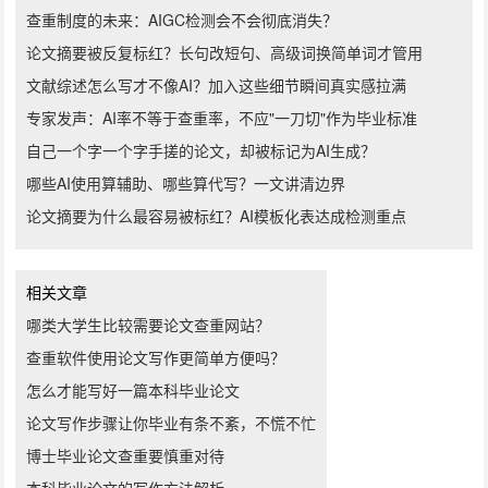
查重制度的未来：AIGC检测会不会彻底消失？
论文摘要被反复标红？长句改短句、高级词换简单词才管用
文献综述怎么写才不像AI？加入这些细节瞬间真实感拉满
专家发声：AI率不等于查重率，不应"一刀切"作为毕业标准
自己一个字一个字手搓的论文，却被标记为AI生成？
哪些AI使用算辅助、哪些算代写？一文讲清边界
论文摘要为什么最容易被标红？AI模板化表达成检测重点
相关文章
哪类大学生比较需要论文查重网站？
查重软件使用论文写作更简单方便吗？
怎么才能写好一篇本科毕业论文
论文写作步骤让你毕业有条不紊，不慌不忙
博士毕业论文查重要慎重对待