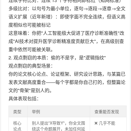
连续字符比对
：连续 13 个字符相同即标红（知网标准）
多级比对
：以句号为最小单位，逐句→逐段→逐章→全文
语义扩展
（近年新增）：即使字面不完全连续，但语义高
度相似也可能被标记
这意味着：
你把"人工智能极大促进了医疗诊断准确性"改
成"AI技术对提升医学诊断精准度贡献巨大"，在高级别查
重中依然可能被关联。
2. 观点剽窃的本质：偷的不是字，是"逻辑指纹"
观点剽窃的典型场景：
你的论文核心论点、论证框架、研究设计思路，与某篇已
发表文献
高度重合
——每个字都是你自己打的，但整篇论
文的"骨架"是别人的。
具体表现包括：
类型
举例
查重能否发现
核心
别人提出"X导致Y"，你全文围
❌ 几乎不能
论点
绕这个命题展开，未加任何延