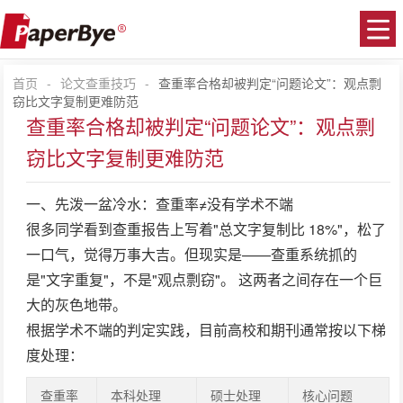
首页
-
论文查重技巧
-
查重率合格却被判定“问题论文”：观点剽
窃比文字复制更难防范
查重率合格却被判定“问题论文”：观点剽
窃比文字复制更难防范
一、先泼一盆冷水：查重率≠没有学术不端
很多同学看到查重报告上写着"总文字复制比 18%"，松了
一口气，觉得万事大吉。但现实是——
查重系统抓的
是"文字重复"，不是"观点剽窃"。
这两者之间存在一个巨
大的灰色地带。
根据学术不端的判定实践，目前高校和期刊通常按以下梯
度处理：
查重率
本科处理
硕士处理
核心问题