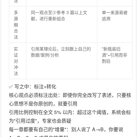
法
多
同一观点至少参考 3 篇以上文
单一来源易被
源
献，进行重新组合
追溯
融
合
法
实
引用某理论后，立刻跟上自己的
"新瓶装旧
证
数据/案例/分析
酒"=引用而非
对
剽窃
冲
法
✅ 写之中：标注+转化
核心观点必须标注出处
：即使你完全改写了表述，只要核
心思想不是你原创的，就要引用
引用比例控制在全文 5% 以内
：超过这个阈值，系统会标
为"引用过度"，专家也会质疑
每一章都要有自己的"增量"
：别人说了 A→B，你要说