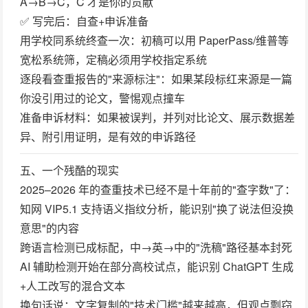
A→B→C，C 才是你的贡献
✅ 写完后：自查+申诉准备
用学校同系统终查一次
：初稿可以用 PaperPass/维普等
宽松系统筛，定稿必须用学校指定系统
逐段看查重报告的"来源标注"
：如果某段标红来源是一篇
你没引用过的论文，警惕观点撞车
准备申诉材料
：如果被误判，并列对比论文、展示数据差
异、附引用证明，是有效的申诉路径
五、一个残酷的现实
2025–2026 年的查重技术已经不是十年前的"查字数"了：
知网 VIP5.1 支持
语义指纹分析
，能识别"换了说法但没换
意思"的内容
跨语言检测
已成标配，中→英→中的"洗稿"路径基本封死
AI 辅助检测
开始在部分高校试点，能识别 ChatGPT 生成
+人工改写的混合文本
换句话说：
文字复制的"技术门槛"越来越高，但观点剽窃