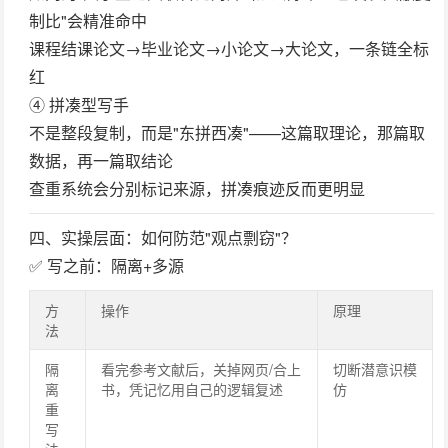
制比"会精准命中
课程结课论文→毕业论文→小论文→大论文，一条链全标
红
④ 拼凑型写手
不是整段复制，而是"东拼西凑"——这篇取理论，那篇取
数据，再一篇取结论
查重系统会分别标记来源，拼凑痕迹反而更明显
四、实操层面：如何防范"观点剽窃"？
✅ 写之前：隔离+多源
方
操作
原理
法
隔
看完参考文献后，关掉网页/合上
切断潜意识模
离
书，凭记忆用自己的逻辑复述
仿
重
写