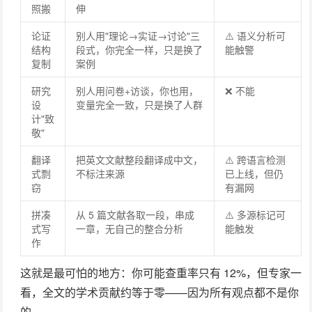
照搬
伸
论证
别人用"理论→实证→讨论"三
⚠️ 语义分析可
结构
段式，你完全一样，只是换了
能触警
复制
案例
研究
别人用问卷+访谈，你也用，
❌ 不能
设
变量完全一致，只是换了人群
计"致
敬"
翻译
把英文文献整段翻译成中文，
⚠️ 跨语言检测
式剽
不标注来源
已上线，但仍
窃
有漏网
拼凑
从 5 篇文献各取一段，串成
⚠️ 多源标记可
式写
一章，无自己的整合分析
能触发
作
这就是最可怕的地方：你可能查重率只有 12%，但专家一
看，全文的学术贡献约等于零——因为所有观点都不是你
的。