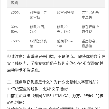
区间
≤30%
可答辩，导
通常可答辩
文字层面基
师审核
本过关
30%–
修改≥1周，
修改≥2
存在轻度抄
50%
复检
天，复检
袭嫌疑
≥50%
取消答辩资
延期半年–
重度抄袭，
格
1年
直接挂
但请注意：
查重率只是门槛，不是终点。
即使你的数字在
安全线以内，学校专家组仍有权判定你存在"观点剽窃"并
启动学术不端调查。
二、观点剽窃到底是什么？为什么比复制文字更难防？
1. 传统查重的逻辑：比对"文字指纹"
目前主流系统（知网 VIP5.1/TMLC2、万方、维普）的核
心机制是：