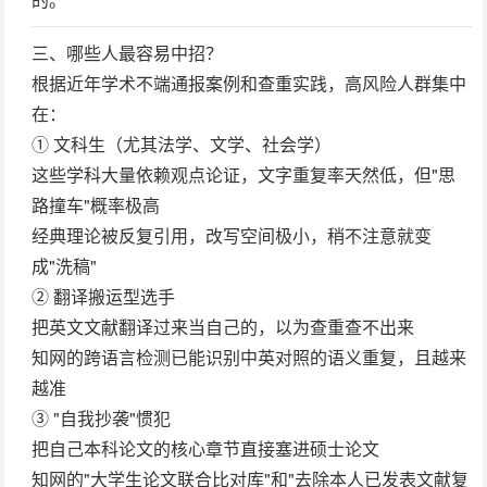
三、哪些人最容易中招？
根据近年学术不端通报案例和查重实践，高风险人群集中
在：
① 文科生（尤其法学、文学、社会学）
这些学科大量依赖观点论证，文字重复率天然低，但"思
路撞车"概率极高
经典理论被反复引用，改写空间极小，稍不注意就变
成"洗稿"
② 翻译搬运型选手
把英文文献翻译过来当自己的，以为查重查不出来
知网的跨语言检测已能识别中英对照的语义重复，且越来
越准
③ "自我抄袭"惯犯
把自己本科论文的核心章节直接塞进硕士论文
知网的"大学生论文联合比对库"和"去除本人已发表文献复