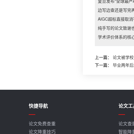
复旦发布"全球最严
边写边查还是写完
AIGC超标直接取
纯手写的论文致谢也
学术评价体系的核心
上一篇：
论文被学校
下一篇：
毕业两年后
快捷导航
论文工
论文免费查重
论文查
论文降重技巧
智能降