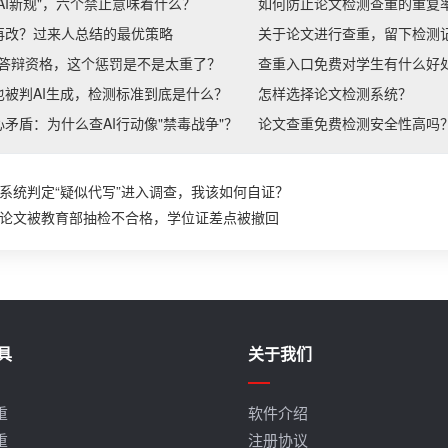
AI新规"，六个禁止意味着什么？
如何防止论文检测查重的重复
再改？过来人总结的最优策略
关于论文进行查重，留下检测
消答辩资格，这个惩罚是不是太重了？
查重入口免费对学生有什么好
被判AI生成，检测标准到底是什么？
怎样选择论文检测系统？
矛盾：为什么查AI行动像"禁毒战争"？
论文查重免费检测安全性高吗
系统判定“疑似代写”进入调查，我该如何自证？
论文被教育部抽检不合格，学位证差点被撤回
具
关于我们
重
软件介绍
重
注册协议