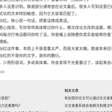
多人没意识到。致谢部分通常放在论文最后，很多人写到这里已
式化的文本特别敏感，因为它太容易匹配了。
标红。核心就一句话，把套话换成真话。
悉心指导，写你导师具体帮过你什么，哪次改论文改到凌晨，哪
妈每次打电话都问你吃了没，你爸嘴上说随便你其实偷偷帮你查
模板。
标红这件事，本质上不是查重太严，而是大家太懒。致谢本来应
标红的不是你的文字，是你的敷衍。
，少用形容词，多说具体事。你会发现不光查重过了，读起来自
:00
相关文章
术造假？
有创意的论文可以通过论文查
能力还重要吗？
论文查重系统会查脚注和尾注