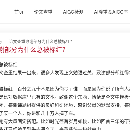
首页
论文查重
AIGC检测
AI降重＆AIGC率
巧
-
论文查重致谢部分为什么总被标红？
谢部分为什么总被标红？
总被标红
文查重结果一出来，很多人发现正文勉强过关，致谢部分却红得
被标红，百分之九十不是因为你抄了谁，而是因为你说了所有人
是比对数据库里已有的文本。致谢这个东西，恰恰是全文中模板
怀，感谢课题组提供的良好科研环境，感谢父母的默默支持，感
了某一个人，你是和几十万人撞了车。
谢有大量固定搭配。比如时光荏苒岁月如梭，比如回首三年的研
些话已经被用到失去语义了，查重系统一扫就命中。