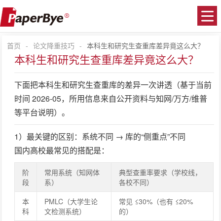
首页
-
论文降重技巧
-
本科生和研究生查重库差异竟这么大？
本科生和研究生查重库差异竟这么大？
下面把本科生和研究生查重库的差异一次讲透（基于当前
时间 2026-05，所用信息来自公开资料与知网/万方/维普
等平台说明）。
1）最关键的区别：系统不同 → 库的“侧重点”不同
国内高校最常见的搭配是：
阶
常用系统（知网体
典型查重率要求（学校线，
段
系）
各校不同）
本
PMLC（大学生论
常见 ≤30%（也有 ≤20%
科
文检测系统）
的）