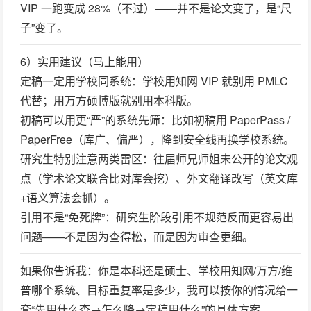
VIP 一跑变成 28%（不过）——并不是论文变了，是“尺
子”变了。
6）实用建议（马上能用）
定稿一定用学校同系统
：学校用知网 VIP 就别用 PMLC
代替；用万方硕博版就别用本科版。
初稿可以用更“严”的系统先筛
：比如初稿用 PaperPass /
PaperFree（库广、偏严），降到安全线再换学校系统。
研究生特别注意两类雷区
：往届师兄师姐未公开的论文观
点（学术论文联合比对库会挖）、外文翻译改写（英文库
+语义算法会抓）。
引用不是“免死牌”
：研究生阶段引用不规范反而更容易出
问题——不是因为查得松，而是因为审查更细。
如果你告诉我：
你是本科还是硕士、学校用知网/万方/维
普哪个系统、目标重复率是多少
，我可以按你的情况给一
套“先用什么查→怎么降→定稿用什么”的具体方案。