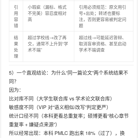
引
小瑕疵（漏标、格式
引用必须规范：原文用引
用
不完美）容忍度相对
号+出处；转述也要标
容
高
注，否则更容易被判定问
错
题
结
超过学校线→改了再
超过线→可能延迟答辩、
果
交，通常不上升到“学
取消盲审资格、甚至启动
处
术不端”
学术不端调查
理
5）一个直观结论：为什么“同一篇论文”两个系统结果不
同？
因为：
比对库不同
（大学生联合库 vs 学术论文联合库）
敏感度不同
（VIP 对“语义相似/改写”判定更严）
统计口径不同
（本科更看总重复率；硕博更看“核心章节
重复率 + 嫌疑点来源”）
所以经常出现：本科 PMLC 跑出来 18%（过了），换