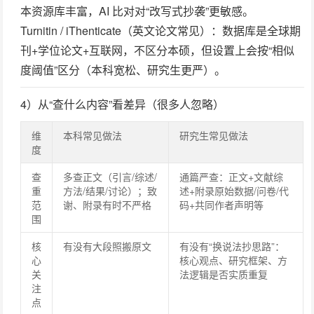
本资源库丰富，AI 比对对“改写式抄袭”更敏感。
Turnitin / iThenticate
（英文论文常见）：数据库是全球期
刊+学位论文+互联网，不区分本硕，但设置上会按“相似
度阈值”区分（本科宽松、研究生更严）。
4）从“查什么内容”看差异（很多人忽略）
维
本科常见做法
研究生常见做法
度
查
多查正文（引言/综述/
通篇严查
：正文+文献综
重
方法/结果/讨论）；致
述+附录原始数据/问卷/代
范
谢、附录有时不严格
码+共同作者声明等
围
核
有没有大段照搬原文
有没有“换说法抄思路”：
心
核心观点、研究框架、方
关
法逻辑是否实质重复
注
点