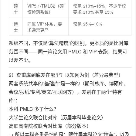
硕
VIP5.1/TMLC2（硕
常见 ≤10%–15%，不少学校
士
博检测系统）
要求 ≤10% 甚至 ≤5%
博
同属 VIP 体系，要
常见 ≤5%–10%
士
求通常更严
系统不同，不仅是“算法精度”的区别，更本质的是
比对库
范围
不同——同一篇论文用 PMLC 和 VIP 去跑，结果可
以差不少。
2）查重库到底差在哪里？以知网为例（差异最典型）
两套系统共享的“基础库”是一样的（期刊总库、博硕库、
会议/报纸/专利/英文/互联网等），
差别在于两个“特有
库”
：
本科 PMLC 多了什么？
大学生论文联合比对库
（历届本科毕业论文）
高职高专院校联合对比库（部分版本）
→ 所以本科查重最怕的是：跟往届本科论文“撞车”，以及