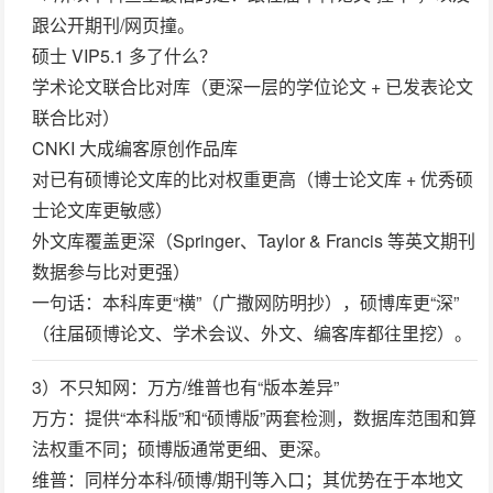
跟公开期刊/网页撞。
硕士 VIP5.1 多了什么？
学术论文联合比对库
（更深一层的学位论文 + 已发表论文
联合比对）
CNKI 大成编客原创作品库
对已有硕博论文库的比对权重更高（博士论文库 + 优秀硕
士论文库更敏感）
外文库覆盖更深（Springer、Taylor & Francis 等英文期刊
数据参与比对更强）
一句话：
本科库更“横”（广撒网防明抄），硕博库更“深”
（往届硕博论文、学术会议、外文、编客库都往里挖）
。
3）不只知网：万方/维普也有“版本差异”
万方
：提供“本科版”和“硕博版”两套检测，数据库范围和算
法权重不同；硕博版通常更细、更深。
维普
：同样分本科/硕博/期刊等入口；其优势在于本地文