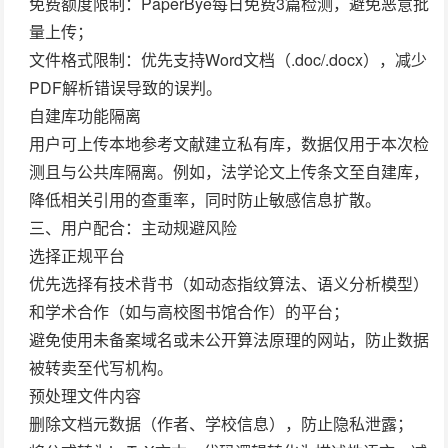
免费额度限制
：PaperBye每日免费3篇检测，避免恶意批
量上传；
文件格式限制
：优先支持Word文档（.doc/.docx），减少
PDF解析错误导致的误判。
自建库功能隔离
用户可上传本地参考文献建立私有库，数据仅用于本次检
测且与公共库隔离。例如，法学论文上传条文至自建库，
降低相关引用的查重率，同时防止敏感信息扩散。
三、用户配合：主动规避风险
选择正规平台
优先选择有技术背书（如动态指纹算法、语义分析模型）
和学术合作（如与高校图书馆合作）的平台；
避免使用未备案域名或未公开算法原理的网站，防止数据
被转卖至代写机构。
预处理文件内容
删除文档元数据（作者、学校信息），防止隐私泄露；