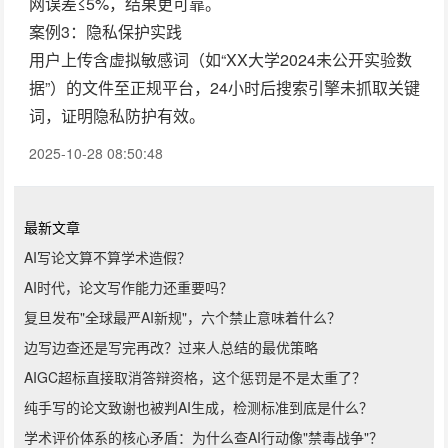
网误差≤5%，结果更可靠。
案例3：隐私保护实践
用户上传含虚拟敏感词（如“XX大学2024未公开实验数
据”）的文件至正规平台，24小时后搜索引擎未抓取关键
词，证明隐私防护有效。
2025-10-28 08:50:48
最新文章
AI写论文算不算学术造假？
AI时代，论文写作能力还重要吗？
复旦发布"全球最严AI新规"，六个禁止意味着什么？
边写边查还是写完再改？过来人总结的最优策略
AIGC超标直接取消答辩资格，这个惩罚是不是太重了？
纯手写的论文致谢也被判AI生成，检测标准到底是什么？
学术评价体系的核心矛盾：为什么查AI行动像"禁毒战争"？