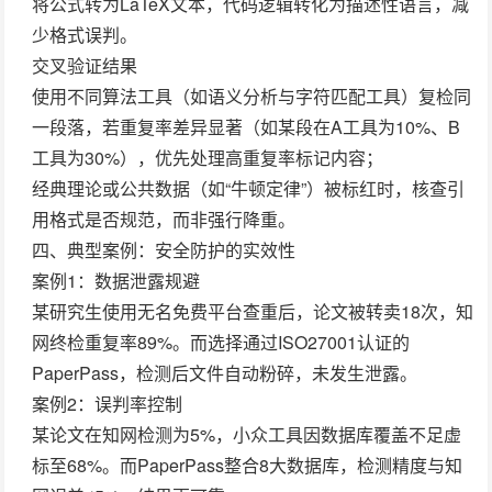
将公式转为LaTeX文本，代码逻辑转化为描述性语言，减
少格式误判。
交叉验证结果
使用不同算法工具（如语义分析与字符匹配工具）复检同
一段落，若重复率差异显著（如某段在A工具为10%、B
工具为30%），优先处理高重复率标记内容；
经典理论或公共数据（如“牛顿定律”）被标红时，核查引
用格式是否规范，而非强行降重。
四、典型案例：安全防护的实效性
案例1：数据泄露规避
某研究生使用无名免费平台查重后，论文被转卖18次，知
网终检重复率89%。而选择通过ISO27001认证的
PaperPass，检测后文件自动粉碎，未发生泄露。
案例2：误判率控制
某论文在知网检测为5%，小众工具因数据库覆盖不足虚
标至68%。而PaperPass整合8大数据库，检测精度与知