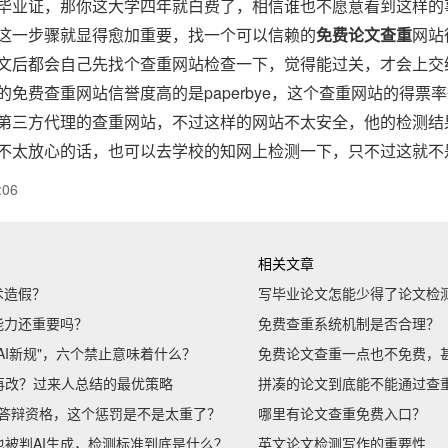
毕业证，那你这大学四年就白费了，相信谁也不愿意看到这样的
免费论文查重
这一步骤就显得愈加重要，找一个可以信赖的
网站
文后都会自己先找个查重网站检查一下，觉得能过关，才会上交
paperbye
的免费查重网站信誉度高的是
，这个
查重网站
的得票率
第三方代理的
查重网站
，不过这样的网站不太安全，他的检测结
不太放心的话，也可以去学校的知网上检测一下，只不过这就不
:06
相关文章
术造假？
写毕业论文怎能少得了论文检
能力还重要吗？
免费查重系统机制是否合理？
AI新规"，六个禁止意味着什么？
免费论文查重一点也不免费，
再改？过来人总结的最优策略
拼凑的论文到底能不能通过查
消答辩资格，这个惩罚是不是太重了？
哪里有论文查重免费入口？
被判AI生成，检测标准到底是什么？
英文论文检测写作的重要性