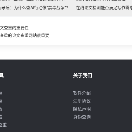
矛盾：为什么查AI行动像"禁毒战争"？
在线论文检测能否满足写作需
文查重的重要性
查重的论文查重网站很重要
具
关于我们
重
软件介绍
重
注册协议
版
隐私声明
错
真伪查询
查重