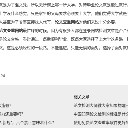
就是为了混文凭，所以无所谓上哪一所大学，对待毕业论文就是能过就行
上学没什么感觉，只是家里的父母要求必须要上大学，他们觉得大学就是
人甚至为了省事直接找人代写，
论文查重网站
对他们来说十分必要。
论文查重网站
最忙碌的时候，因为有很多人都在登录网站检测文章是否合
是论文合格，答辩通过，然后顺利毕业。既然大家选择了上大学这条路，
文，这是必须经过的一段路，不能逃避，只能无惧的面对，选择了面对就
:24
相关文章
术造假？
​论文检测大师教大家如果构建
能力还重要吗？
中国知网论文检测的标准是什
AI新规"，六个禁止意味着什么？
使用免费论文查重率软件更好