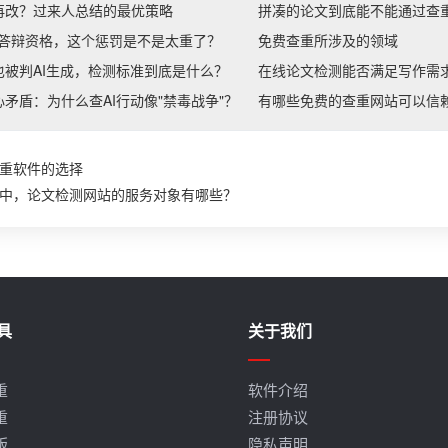
再改？过来人总结的最优策略
拼凑的论文到底能不能通过查
消答辩资格，这个惩罚是不是太重了？
免费查重所涉及的领域
被判AI生成，检测标准到底是什么？
在线论文检测能否满足写作需
矛盾：为什么查AI行动像"禁毒战争"？
有哪些免费的查重网站可以信
重软件的选择
中，论文检测网站的服务对象有哪些？
具
关于我们
重
软件介绍
重
注册协议
版
隐私声明